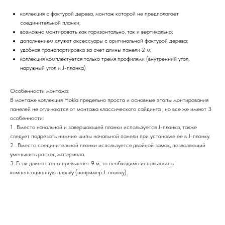
коллекция с фактурой дерева, монтаж которой не предполагает
соединительной планки;
возможно монтировать как горизонтально, так и вертикально;
дополнением служат аксессуары с оригинальной фактурой дерева;
удобная транспортировка за счет длины панели 2 м;
коллекция комплектуется только тремя профилями (внутренний угол,
наружный угол и J-планка)
Особенности монтажа:
В монтаже коллекция Hokla предельно проста и основные этапы монтирования
панелей не отличаются от монтажа классического сайдинга , но все же имеют 3
особенности:
1 . Вместо начальной и завершающей планки используется J-планка, также
следует подрезать нижние шипы начальной панели при установке ее в J-планку.
2 . Вместо соединительной планки используется двойной замок, позволяющий
уменьшить расход материала.
3. Если длина стены превышает 9 м, то необходимо использовать
компенсационную планку (например J-планку).