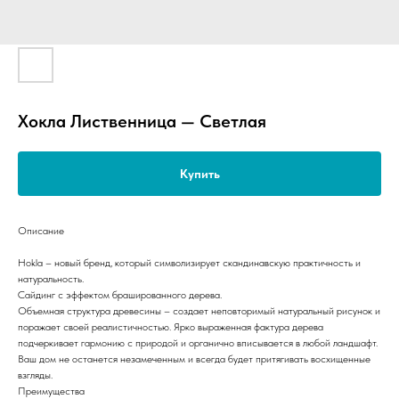
Хокла Лиственница — Светлая
Купить
Описание
Hokla – новый бренд, который символизирует скандинавскую практичность и
натуральность.
Сайдинг с эффектом брашированного дерева.
Объемная структура древесины – создает неповторимый натуральный рисунок и
поражает своей реалистичностью. Ярко выраженная фактура дерева
подчеркивает гармонию с природой и органично вписывается в любой ландшафт.
Ваш дом не останется незамеченным и всегда будет притягивать восхищенные
взгляды.
Преимущества