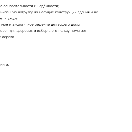
во основательности и надёжности;
имальную нагрузку на несущие конструкции здания и не
ке и уходе;
упное и экологичное решение для вашего дома:
сен для здоровья, а выбор в его пользу помогает
у дерева.
нга.