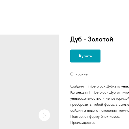
Дуб - Золотой
Купить
Описание
Сайдинг Timberblock Дуб-это уни
Коллекция Timberblock Дуб отлича
универсальностью и неповторимой
преобразить любой фасад в самые
сайдинга нового поколения, можн
Повторяет форму блок-хауса.
Преимущества