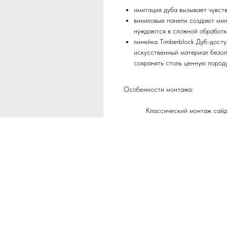
имитация дуба вызывает чувст
виниловые панели создают мин
нуждаются в сложной обработ
линейка Timberblock Дуб-дост
искусственный материал безопа
сохранять столь ценную пород
Особенности монтажа:
Классический монтаж сайди